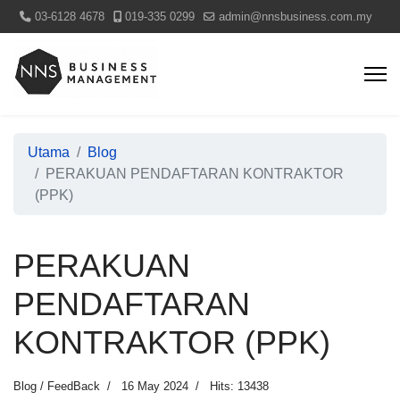
03-6128 4678
019-335 0299
admin@nnsbusiness.com.my
Utama
Blog
PERAKUAN PENDAFTARAN KONTRAKTOR
(PPK)
PERAKUAN
PENDAFTARAN
KONTRAKTOR (PPK)
Blog / FeedBack
16 May 2024
Hits: 13438