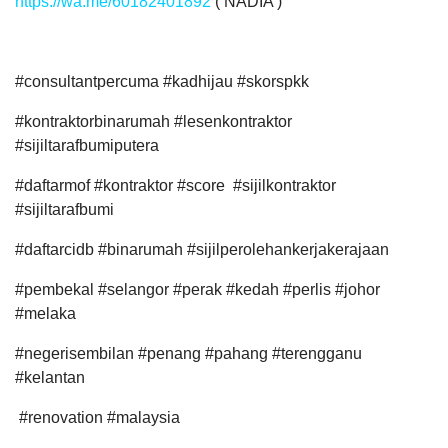
https://wa.me/60182401892
( NADIA )
#consultantpercuma #kadhijau #skorspkk
#kontraktorbinarumah #lesenkontraktor
#sijiltarafbumiputera
#daftarmof #kontraktor #score #sijilkontraktor
#sijiltarafbumi
#daftarcidb #binarumah #sijilperolehankerjakerajaan
#pembekal #selangor #perak #kedah #perlis #johor
#melaka
#negerisembilan #penang #pahang #terengganu
#kelantan
#renovation #malaysia