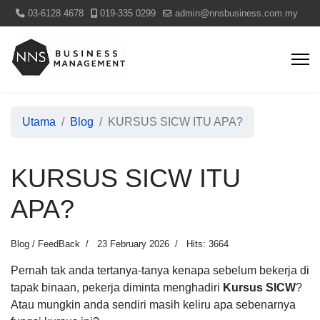
03-6128 4678
019-335 0299
admin@nnsbusiness.com.my
Utama
Blog
KURSUS SICW ITU APA?
KURSUS SICW ITU
APA?
Blog / FeedBack
23 February 2026
Hits: 3664
Pernah tak anda tertanya-tanya kenapa sebelum bekerja di
tapak binaan, pekerja diminta menghadiri
Kursus SICW
?
Atau mungkin anda sendiri masih keliru apa sebenarnya