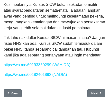
Kesimpulannya, Kursus SICW bukan sekadar formaliti
atau syarat pendaftaran semata-mata. Ia adalah langkah
awal yang penting untuk melindungi keselamatan pekerja,
mengurangkan kemalangan dan mewujudkan persekitaran
kerja yang lebih selamat dalam industri pembinaan.
Tak tahu nak daftar Kursus SICW ni macam mana? Jangan
risau NNS kan ada. Kursus SICW sudah termasuk dalam
pakej NNS, tanpa sebarang caj tambahan tau. Hubungi
kami jika ada sebarang pertanyaan atau ingin mendaftar
https://wa.me/60193350299
(WAHIDA)
https://wa.me/60182401892
(NADIA)
Previous article: LANGKAH PERTAMA SEBELUM DAFTAR LESEN
Next artic
Prev
Next