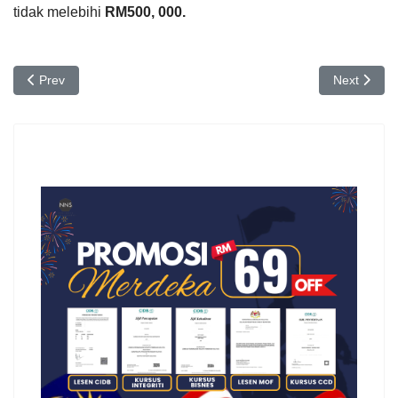
tidak melebihi
RM500, 000.
Previous article: KEWAJIPAN KONTRAKTOR
Next arti
Prev
Next